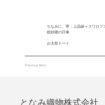
ちなみに、帯：上品綟＋スワロフ
総紗縫の日傘
、
お太鼓トート
Previous Item
となみ織物株式会社