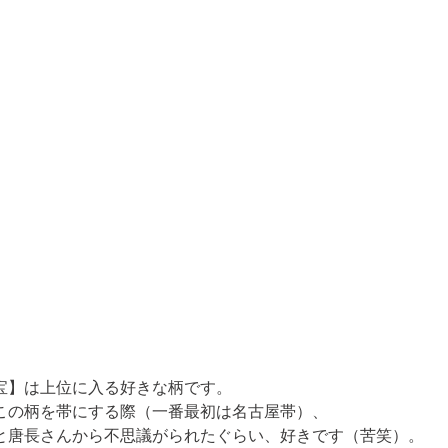
宝
】は上位に入る好きな柄です。 

この柄を帯にする際（一番最初は名古屋帯）、

と唐長さんから不思議がられたぐらい、好きです（苦笑）。