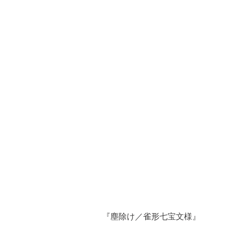
『塵除け／雀形七宝文様』
