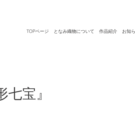
TOPページ
となみ織物について
作品紹介
お知
形七宝』