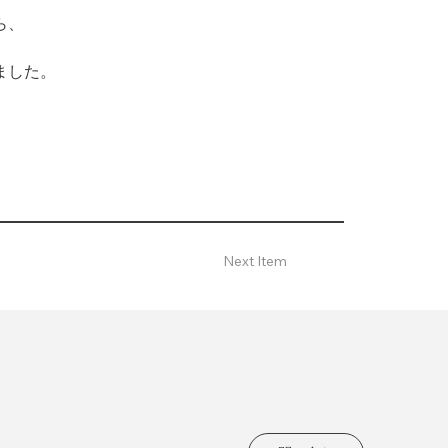
、

した。

Next Item