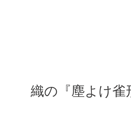
織の『塵よけ雀