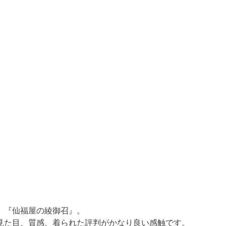
『仙福屋の綾御召』。 

見た目、質感、着られた評判がかなり良い感触です。
