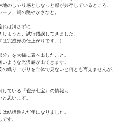
生地のしゃり感としなっと感が共存しているところ、

レープ、絹の艶やかさなど。
れは消さずに、

しようと、試行錯誤してきました。

ずは完成形の仕上がりです。）
分』を大幅に表へ出したこと。

いような光沢感が出てきます。

反の織り上がりを全体で見ないと何とも言えませんが、

している『雀形七宝』の情報も、

いと思います。
は結構進んだ年になりました。

しです。