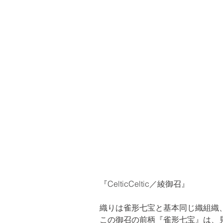
『CelticCeltic／綾御召』
織りは雀形七宝と基本同じ織組織、
この御召の前柄『雀形七宝』は、