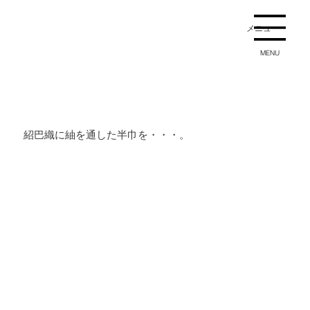
メニュー
MENU
紹巴織に紬を通した半巾を・・・。