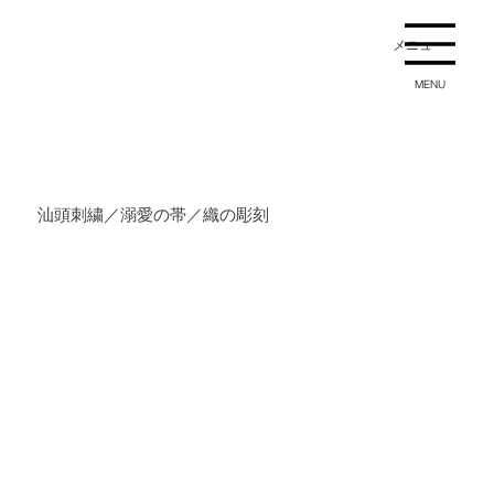
メニュー
MENU
汕頭刺繍／溺愛の帯／織の彫刻