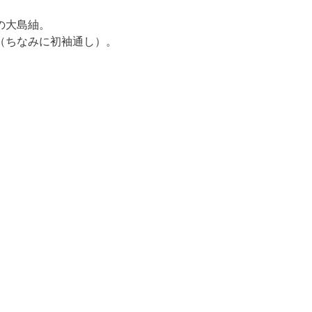
の大島紬
。

（ちなみに初袖通し）。