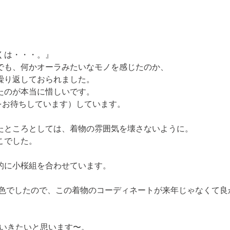
は・・・。』

でも、何かオーラみたいなモノを感じたのか、

り返しておられました。

たのが本当に惜しいです。
をお待ちしています）しています。
たところとしては、着物の雰囲気を壊さないように。

こでした。
的に
小桜組を
合わせています。

の色でしたので、この着物のコーディネートが来年じゃなくて良か
。
いきたいと思います〜。
