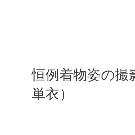
恒例着物姿の撮
単衣）