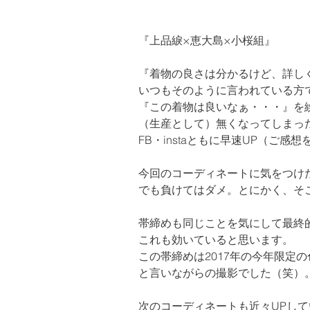
『上品綟×恵大島×
小桜組
』
『着物の良さは分かるけど、詳しく
いつもそのように言われている方
『この着物は良いなぁ・・・』を繰
（生産として）無くなってしまっ
FB
・
insta
ともに早速UP（ご感想
今回のコーディネートに気をつけ
でも負けてはダメ。とにかく、そ
帯締めも同じことを気にして最終
これも効いていると思います。

この帯締めは2017年の今年限定
と言いながらの撮影でした（笑）
次のコーディネートも近々UPして