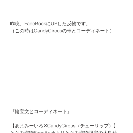
昨晩、FaceBookにUPした反物です。

（この時はCandyCircusの帯とコーディネート）
『輪宝文とコーディネート』

【あまみーいろ✕CandyCircus（チューリップ）】
となみ織物FaceBookより
となみ織物限定の大島紬