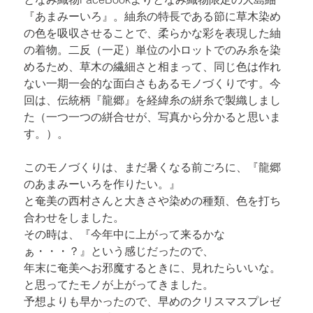
『あまみーいろ』。紬糸の特長である節に草木染め
の色を吸収させることで、柔らかな彩を表現した紬
の着物。
二反（一疋）単位の小ロットでのみ糸を染
めるため、草木の繊細さと相まって、同じ色は作れ
ない一期一会的な面白さもあるモノづくりです。
今
回は、伝統柄『龍郷』を経緯糸の絣糸で製織しまし
た（一つ一つの絣合せが、写真から分かると思いま
す。）。
このモノづくりは、まだ暑くなる前ごろに、『龍郷
のあまみーいろを作りたい。』

と奄美の西村さんと大きさや染めの種類、色を打ち
合わせをしました。

その時は、『今年中に上がって来るかな
ぁ・・・？』という感じだったので、

年末に奄美へお邪魔するときに、見れたらいいな。
と思ってたモノが上がってきました。

予想よりも早かったので、早めのクリスマスプレゼ