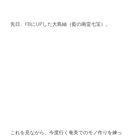
先日、
FBにUP
した大島紬（藍の南蛮七宝）。
これを見ながら、今度行く奄美でのモノ作りを練っ