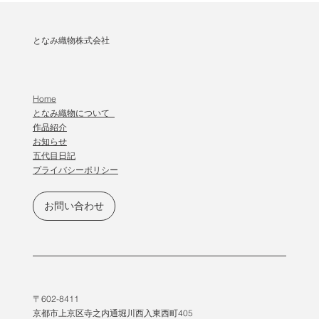
となみ織物株式会社
Home
となみ織物について
作品紹介
​お知らせ
五代目日記
プライバシーポリシー
お問い合わせ
〒602-8411
京都市上京区寺之内通堀川西入東西町405