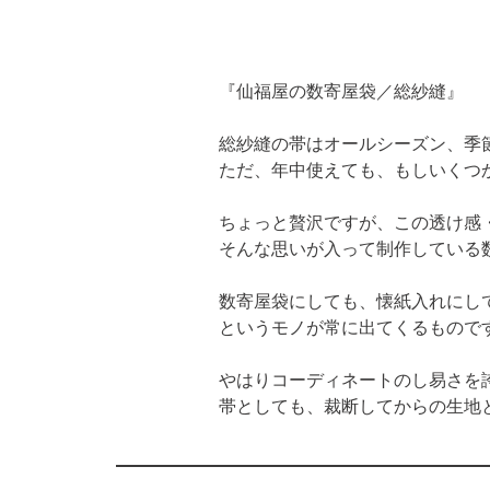
『
仙福屋の数寄屋袋
／総紗縫』
総紗縫の帯はオールシーズン、季節
ただ、年中使えても、もしいくつ
ちょっと贅沢ですが、この透け感
そんな思いが入って制作している
数寄屋袋にしても、
懐紙入れ
にし
というモノが常に出てくるもので
やはりコーディネートのし易さを誇
帯としても、裁断してからの生地