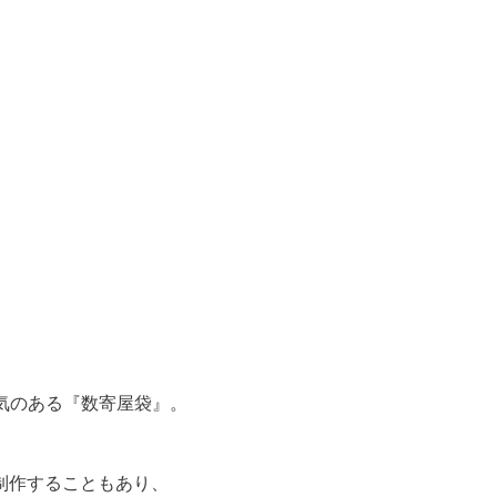
人気のある『
数寄屋袋
』。

作することもあり、
