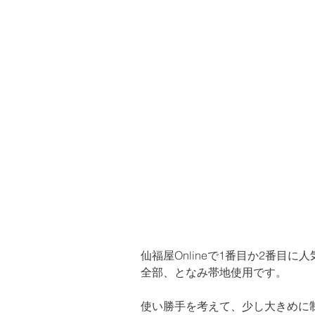
仙福屋Onlineで1番目か2番目に
全部、となみ帯地使用です。
使い勝手を考えて、少し大きめに制