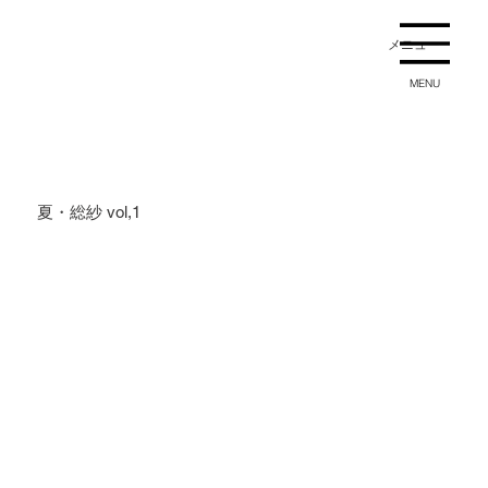
メニュー
MENU
夏・総紗 vol,1