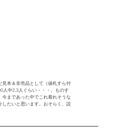
だ見本＆非売品として（値札すら付
0人中2,3人ぐらい・・・。ものす
。今まであった中でこれ着れそうな
介したいと思います。おそらく、説