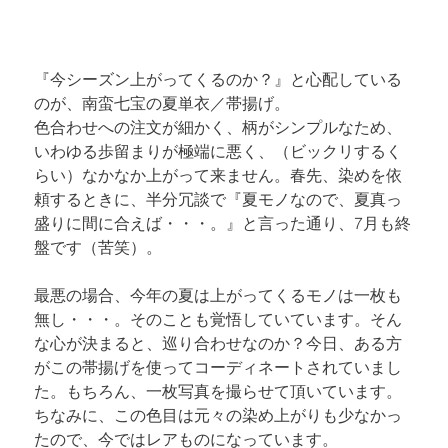
『今シーズン上がってくるのか？』と心配している
のが、南蛮七宝の夏単衣／帯揚げ。

色合わせへの注文が細かく、柄がシンプルなため、
いわゆる歩留まりが極端に悪く、（ビックリするく
らい）なかなか上がって来ません。春先、染めを依
頼するときに、半分冗談で『夏モノなので、夏真っ
盛りに間に合えば・・・。』と言った通り、7月も終
盤です（苦笑）。
最悪の場合、今年の夏は上がってくるモノは一枚も
無し・・・。そのことも覚悟していています。そん
な心が決まると、巡り合わせなのか？今日、ある方
がこの帯揚げを使ってコーディネートされていまし
た。もちろん、一枚写真を撮らせて頂いています。
ちなみに、この色目は元々の染め上がりも少なかっ
たので、今ではレアものになっています。