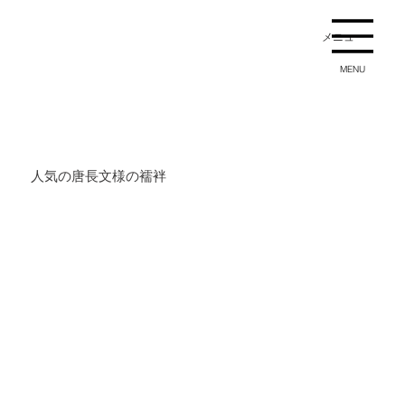
メニュー
MENU
人気の唐長文様の襦袢