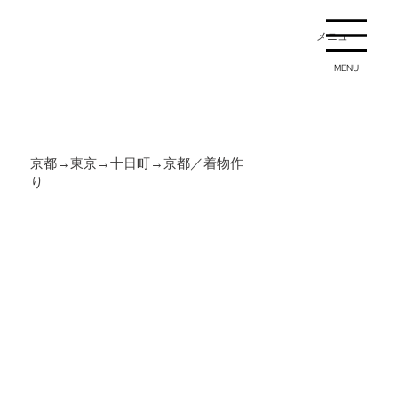
メニュー
MENU
京都→東京→十日町→京都／着物作
り