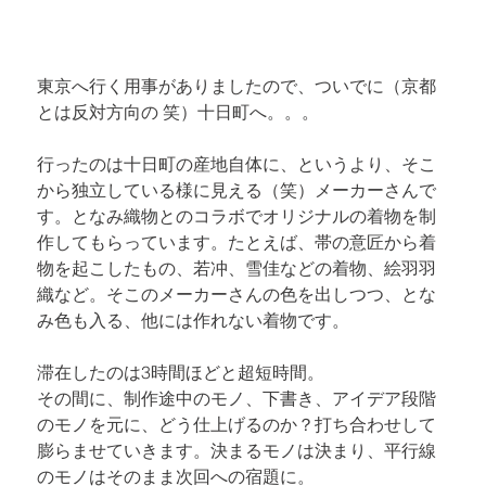
東京へ行く用事がありましたので、ついでに（京都
とは反対方向の 笑）十日町へ。。。
行ったのは十日町の産地自体に、というより、そこ
から独立している様に見える（笑）メーカーさんで
す。となみ織物とのコラボでオリジナルの着物を制
作してもらっています。たとえば、帯の意匠から着
物を起こしたもの、若冲、雪佳などの着物、絵羽羽
織など。そこのメーカーさんの色を出しつつ、とな
み色も入る、他には作れない着物です。
滞在したのは3時間ほどと超短時間。

その間に、制作途中のモノ、下書き、アイデア段階
のモノを元に、どう仕上げるのか？打ち合わせして
膨らませていきます。決まるモノは決まり、平行線
のモノはそのまま次回への宿題に。