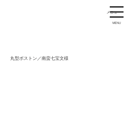
メニュー
MENU
丸型ボストン／南蛮七宝文様