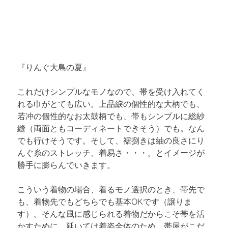
『りんぐ大島の夏』
これだけシンプルなモノなので、帯を受け入れてく
れる巾がとても広い。上品綟の個性的な大柄でも、
若冲の個性的なお太鼓柄でも、帯もシンプルに総紗
縫（両面ともコーディネートできそう）でも。なん
でも行けそうです。そして、裾捌きは紬の良さにり
んぐ糸のストレッチ、着易さ・・・。とイメージが
勝手に膨らんでいきます。
こういう着物の場合、着るモノ選択のとき、帯先で
も、着物先でもどちらでも基本OKです（譲りま
す）。そんな風に感じられる着物だからこそ帯を活
かすために、延いては着姿全体のため、帯屋がこだ