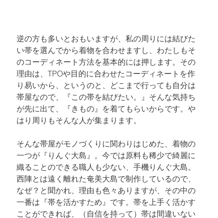
逆の方も多いとおもいますが、
私の周りには結びた
い帯を選んでから着物を合わせますし、わたしもそ
のコーディネート方法を基本的には押します。その
理由は、TPOや目的に合わせたコーディネートを作
り易いから、というのと、どこまで行っても自分は
帯屋なので、『この帯を結びたい。』そんな気持ち
が先に出て、『きもの』を着てもらいからです。や
はり周りもそんな人が集まります。
そんな帯屋がモノづくりに関わりはじめた、着物の
一つが『りんぐ大島』。今では原料も稀少で綺麗に
織ることのできる職人も少ない、手機りんぐ大島。
西陣とは遠く離れた奄美大島で制作しているので、
なぜ？と聞かれ、理由も色々ありますが、その中の
一番は『帯を活かすため』です。帯を上手く活かす
ことができれば、（自信を持って）帯は間違いない