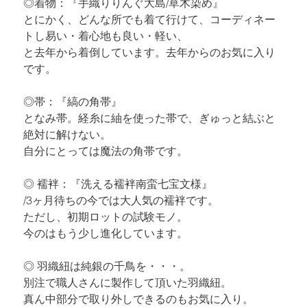
◎着物：『手織りりんぐ大島/草木染め』

とにかく、どんな所でも着て行けて、コーディネー
トし易い・着心地も良い・軽い、

と去年から着倒しています。去年からのお気に入り
です。
◎帯：『縞の角帯』

となみ帯。経糸に紬を使った帯で、ぎゅっと結ぶと
絶対に解けない。

自分にとっては魔法の角帯です。
◎ 襦袢：『洗える襦袢南蛮七宝文様』

/3ヶ月待ちの今では大人気の襦袢です。

ただし、初期ロットの試験モノ。

今のはもう少し進化しています。
◎ 羽織紐は純銀の千鳥を・・・。

別注で職人さんに製作して頂いた羽織紐。

真ん中部分で取り外しできるのもお気に入り。