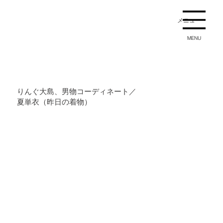
メニュー
MENU
りんぐ大島、男物コーディネート／
夏単衣（昨日の着物）