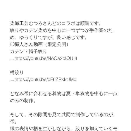
染織工芸むつろさんとのコラボは順調です。

絞りやカチン染めを中心に一つずつが手作業のた
め、ゆっくりですが、良い感じです。
◯職人さん動画（限定公開）
カチン・帽子絞り

→
https://youtu.be/NoOa2clQUi4
桶絞り

→
https://youtu.be/cF6ZRkktJMc
となみ帯に合わせる着物は夏・単衣物を中心に一点
のみの制作。
そして、その隙間を見て共同で制作しているのが、
帯。

織の表情や柄を生かしながら、絞りを加えていくモ