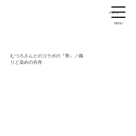
メニュー
MENU
むつろさんとのコラボの『帯』／織
りと染めの共存