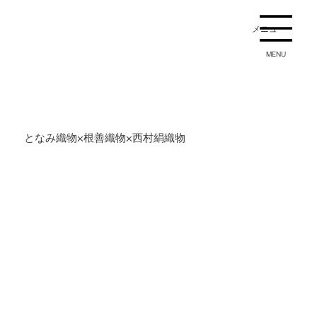
メニュー
MENU
となみ織物×根善織物×西村絹織物