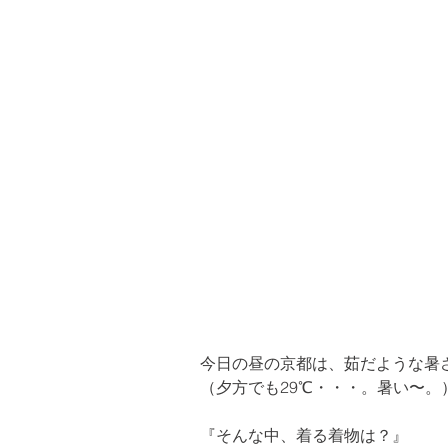
今日の昼の京都は、茹だような暑さ
（夕方でも29℃・・・。暑い〜。
『そんな中、着る着物は？』
