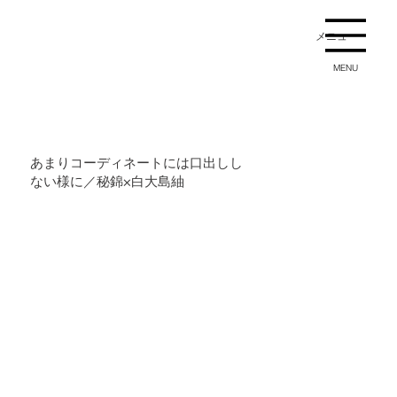
メニュー
MENU
あまりコーディネートには口出しし
ない様に／秘錦×白大島紬