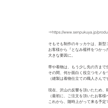
⇒
https://www.senpukuya.jp/produ
そもそも制作のキッカケは、新型コ
お客様から『となみ襦袢をつかっ
大きな要因に。
帯や着物は、もう少し先の方まで生
その間、何か面白く役立つモノを
（縫製は着物仕立ての職人さんで
現在、沢山の反響を頂いたため、職
（最初に、ご注文を頂いたお客様へ
これから、随時上がって来る予定