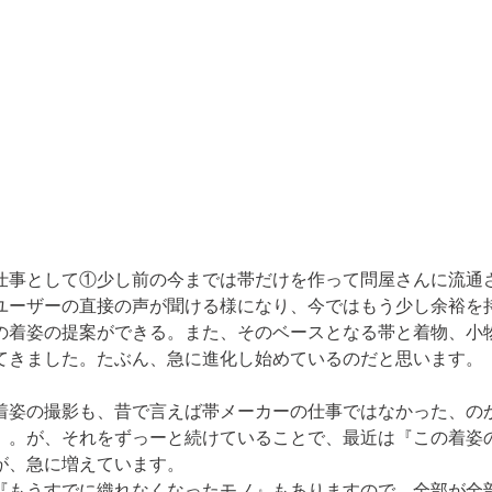
仕事として①少し前の今までは帯だけを作って問屋さんに流通
ユーザーの直接の声が聞ける様になり、今ではもう少し余裕を
の着姿の提案ができる。また、そのベースとなる帯と着物、小
てきました。たぶん、急に進化し始めているのだと思います。
着姿の撮影も、昔で言えば帯メーカーの仕事ではなかった、の
）。が、それをずっーと続けていることで、最近は『この着姿
、急に増えています。

『もうすでに織れなくなったモノ』もありますので、全部が全