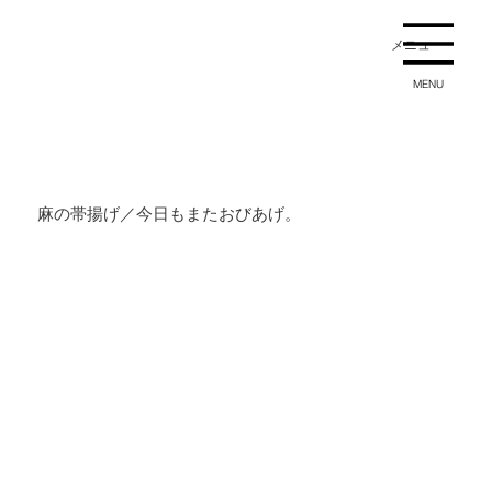
メニュー
MENU
麻の帯揚げ／今日もまたおびあげ。