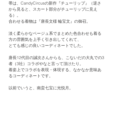
帯は、
CandyCircus
の新作『チューリップ』（逆さ
から見ると、スカート部分がチューリップに見え
る）。

合わせる着物は『唐長文様 輪宝文』の御召。
淡く柔らかなベージュ系でまとめた色合わせも着る
方の雰囲気を上手く引き出してくれて、

とても感じの良いコーディネートでした。
唐長12代目の誠次さんからも、こないだの大丸での3
者（3社）コラボやなと言って頂けたり。

着姿上でコラボを表現・体現する、なかなか意味あ
るコーディネートです。
以前でいうと、南蛮七宝に光悦月。