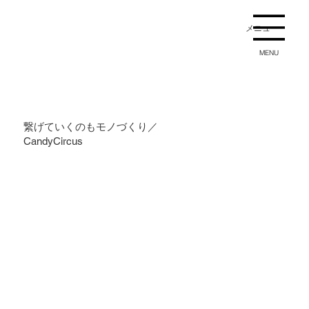
メニュー
MENU
繋げていくのもモノづくり／
CandyCircus