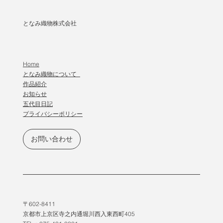
となみ織物株式会社
Home
となみ織物について
作品紹介
​お知らせ
五代目日記
プライバシーポリシー
お問い合わせ
〒602-8411
京都市上京区寺之内通堀川西入東西町405