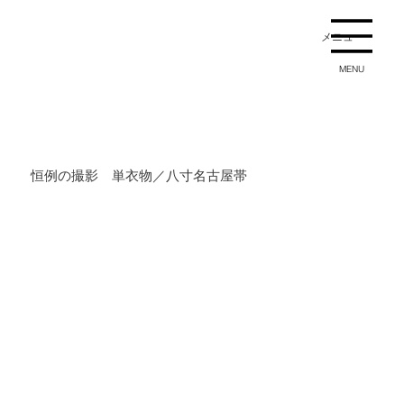
メニュー
MENU
恒例の撮影 単衣物／八寸名古屋帯