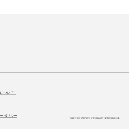
物について
ーポリシー
Copyright © tonami-orimono All Rights Reserved.