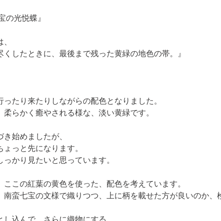
七宝の光悦蝶』
、

尽くしたときに、最後まで残った黄緑の地色の帯。』

行ったり来たりしながらの配色となりました。

、柔らかく癒やされる様な、淡い黄緑です。
き始めましたが、

ょっと先になります。

しっかり見たいと思っています。
）ここの紅葉の黄色を使った、配色を考えています。

）南蛮七宝の文様で織りつつ、上に柄を載せた方が良いのか、
し込んで、さらに織物にする。
