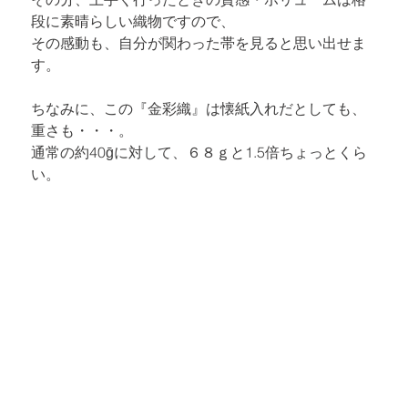
段に素晴らしい織物ですので、

その感動も、自分が関わった帯を見ると思い出せま
す。
ちなみに、この『
金彩織
』は
懐紙入れ
だとしても、
重さも・・・。 

通常の約40ḡに対して、６８ｇと1.5倍ちょっとくら
い。