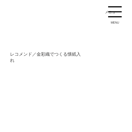
メニュー
MENU
レコメンド／金彩織でつくる懐紙入
れ