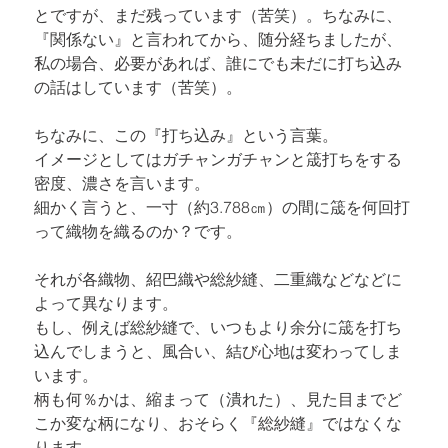
とですが、まだ残っています（苦笑）。ちなみに、
『関係ない』と言われてから、随分経ちましたが、
私の場合、必要があれば、誰にでも未だに打ち込み
の話はしています（苦笑）。
ちなみに、この『打ち込み』という言葉。

イメージとしてはガチャンガチャンと筬打ちをする
密度、濃さを言います。

細かく言うと、一寸（約3.788㎝）の間に筬を何回打
って織物を織るのか？です。
それが各織物、紹巴織や総紗縫、二重織などなどに
よって異なります。

もし、例えば総紗縫で、いつもより余分に筬を打ち
込んでしまうと、風合い、結び心地は変わってしま
います。

柄も何％かは、縮まって（潰れた）、見た目までど
こか変な柄になり、おそらく『総紗縫』ではなくな
ります。