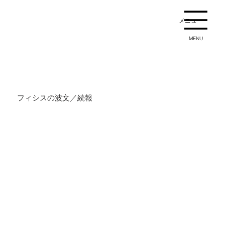
メニュー
MENU
フィシスの波文／続報