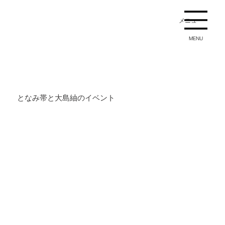
メニュー
MENU
となみ帯と大島紬のイベント