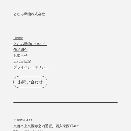
となみ織物株式会社
Home
となみ織物について
作品紹介
​お知らせ
五代目日記
プライバシーポリシー
お問い合わせ
〒602-8411
京都市上京区寺之内通堀川西入東西町405